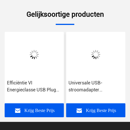
Gelijksoortige producten
Efficiëntie VI
Universale USB-
Energieclasse USB Plug
stroomadapter
Power Adapter met
Energieclasse VI
wisselstroominvoer voor
universeel gebruik
Krijg Beste Prijs
Krijg Beste Prijs