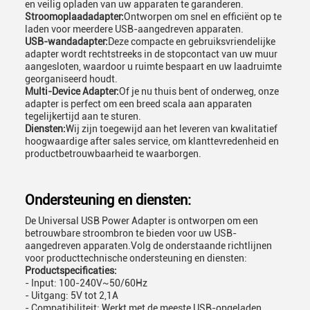
en veilig opladen van uw apparaten te garanderen.
Stroomoplaadadapter:
Ontworpen om snel en efficiënt op te
laden voor meerdere USB-aangedreven apparaten.
USB-wandadapter:
Deze compacte en gebruiksvriendelijke
adapter wordt rechtstreeks in de stopcontact van uw muur
aangesloten, waardoor u ruimte bespaart en uw laadruimte
georganiseerd houdt.
Multi-Device Adapter:
Of je nu thuis bent of onderweg, onze
adapter is perfect om een breed scala aan apparaten
tegelijkertijd aan te sturen.
Diensten:
Wij zijn toegewijd aan het leveren van kwalitatief
hoogwaardige after sales service, om klanttevredenheid en
productbetrouwbaarheid te waarborgen.
Ondersteuning en diensten:
De Universal USB Power Adapter is ontworpen om een
betrouwbare stroombron te bieden voor uw USB-
aangedreven apparaten.Volg de onderstaande richtlijnen
voor producttechnische ondersteuning en diensten:
Productspecificaties:
- Input: 100-240V~50/60Hz
- Uitgang: 5V tot 2,1A
- Compatibiliteit: Werkt met de meeste USB-opgeladen