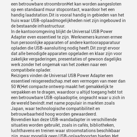
een betrouwbare stroombronHet kan worden aangesloten
op een standaard muur stopcontact, waardoor het een
handig laadstation.Dit is vooral handig in gebieden van het
huis waar USB-oplaadmogelijkheden niet zijn ingebouwd in
de bestaande infrastructuur.
In de kantooromgeving blijkt de Universal USB Power
Adapter even essentieel te zijn. Werknemers kunnen ermee
hun persoonlijke apparaten of andere kantoorapparatuur
opladen die USB-aansluiting nodig heeft.Dit zorgt ervoor
dat alle benodigde apparaten opgeladen en klaar zijn voor
zakelijke vergaderingen, presentaties of gewoon dagelijks
werk zonder het ongemak van het zoeken naar een
compatibele oplader.
Reizigers vinden de Universal USB Power Adapter een
essentieel reisgereedschap.met een vermogen van meer dan
50 W,Het compacte ontwerp maakt het gemakkelijk te
verpakken en te dragen, waardoor u altijd toegang hebt tot
een betrouwbare USB-oplaadoptie, ongeacht waar u zich in
de wereld bevindt.met name populair in markten zoals
Japan, waar technologische compatibiliteit en
betrouwbaarheid hoog worden gewaardeerd.
Bovendien kan deze USB-wandadapter in verschillende
situaties worden gebruikt, zoals in cafés, bibliotheken,
luchthavens en treinen waar stroomstations beschikbaar
zijn, maar mogelijk geen USB-oplaadpoorten bieden.Het