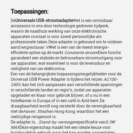
Toepassingen:
De
Universale USB-stroomadapter
Het is een onmisbaar
accessoire in ons door technologie gedreven tijdperk,
waarin de naadloze werking van onze elektronische
apparaten cruciaal is voor zowel persoonlijke als
professionele taken.Deze adapter is gebouwd om te voldoen
aan
Energieclasse: VI
Het is een van de meest energie-
efficiënte opties op de markt.
Constante stroom
Deze functie
garandeert een stabiele en betrouwbare stroomuitgang voor
uw apparaten, wat essentieel is voor de levensduur en
veiligheid van uw elektronica.
Een van de belangrijkste toepassingsmogelijkheden voor de
Universal USB Power Adapter is tijdens het reizen.
AC100-
240V
, kan het zich aanpassen aan verschillende spanningen
in verschillende landen en regio's, zodat uw apparaten
opgeladen en klaar voor gebruik blijven, of u nu in een
hotelkamer in Europa of in een café in Azië bent.De
draagbaarheid wordt nog versterkt door de verenigbaarheid
met de
Haven: Shezhen Hong Kong
, waardoor het een
veelzijdige reisgenoot is.
De adapter is...
Stand-by-vermogen
specificatie van
0.3W
MAX
Deze eigenschap maakt het een ideale keuze voor
huishoudelijk gebruik.waar het kan worden aangesloten