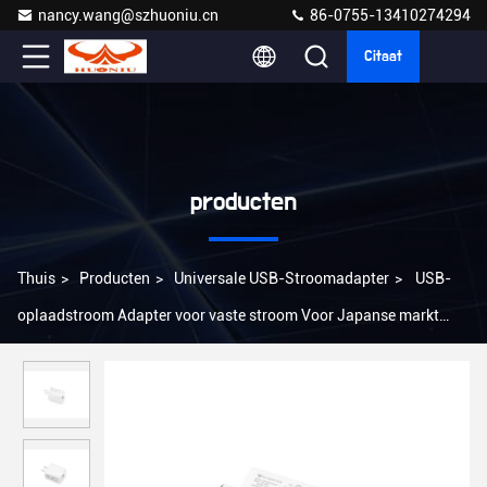
nancy.wang@szhuoniu.cn
86-0755-13410274294
Citaat
producten
Thuis
>
Producten
>
Universale USB-Stroomadapter
>
USB-
oplaadstroom Adapter voor vaste stroom Voor Japanse markt
AC100-240V Input