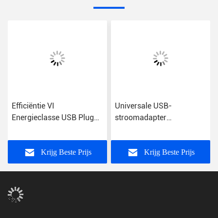
Efficiëntie VI
Universale USB-
Energieclasse USB Plug
stroomadapter
Power Adapter met
Energieclasse VI
wisselstroominvoer voor
universeel gebruik
Krijg Beste Prijs
Krijg Beste Prijs