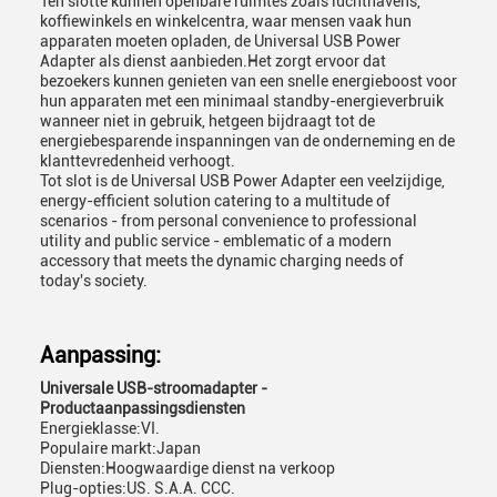
Ten slotte kunnen openbare ruimtes zoals luchthavens,
koffiewinkels en winkelcentra, waar mensen vaak hun
apparaten moeten opladen, de Universal USB Power
Adapter als dienst aanbieden.Het zorgt ervoor dat
bezoekers kunnen genieten van een snelle energieboost voor
hun apparaten met een minimaal standby-energieverbruik
wanneer niet in gebruik, hetgeen bijdraagt tot de
energiebesparende inspanningen van de onderneming en de
klanttevredenheid verhoogt.
Tot slot is de Universal USB Power Adapter een veelzijdige,
energy-efficient solution catering to a multitude of
scenarios - from personal convenience to professional
utility and public service - emblematic of a modern
accessory that meets the dynamic charging needs of
today's society.
Aanpassing:
Universale USB-stroomadapter -
Productaanpassingsdiensten
Energieklasse:
VI.
Populaire markt:
Japan
Diensten:
Hoogwaardige dienst na verkoop
Plug-opties:
US. S.A.A. CCC.