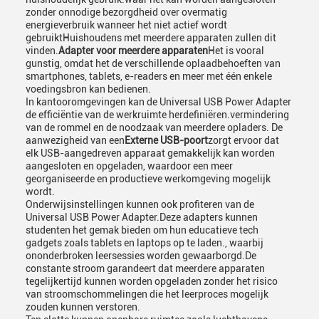
zonder onnodige bezorgdheid over overmatig
energieverbruik wanneer het niet actief wordt
gebruiktHuishoudens met meerdere apparaten zullen dit
vinden.
Adapter voor meerdere apparaten
Het is vooral
gunstig, omdat het de verschillende oplaadbehoeften van
smartphones, tablets, e-readers en meer met één enkele
voedingsbron kan bedienen.
In kantooromgevingen kan de Universal USB Power Adapter
de efficiëntie van de werkruimte herdefiniëren.vermindering
van de rommel en de noodzaak van meerdere opladers. De
aanwezigheid van een
Externe USB-poort
zorgt ervoor dat
elk USB-aangedreven apparaat gemakkelijk kan worden
aangesloten en opgeladen, waardoor een meer
georganiseerde en productieve werkomgeving mogelijk
wordt.
Onderwijsinstellingen kunnen ook profiteren van de
Universal USB Power Adapter.Deze adapters kunnen
studenten het gemak bieden om hun educatieve tech
gadgets zoals tablets en laptops op te laden., waarbij
ononderbroken leersessies worden gewaarborgd.De
constante stroom garandeert dat meerdere apparaten
tegelijkertijd kunnen worden opgeladen zonder het risico
van stroomschommelingen die het leerproces mogelijk
zouden kunnen verstoren.