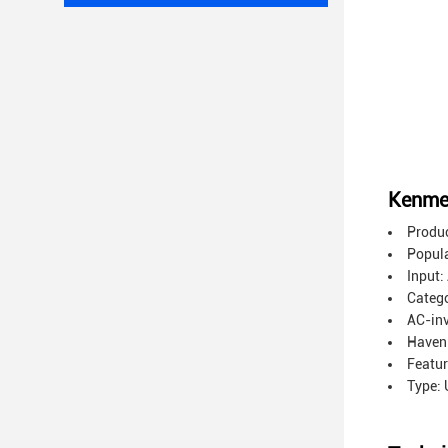
Kenme
Produ
Popula
Input:
Catego
AC-inv
Haven
Featur
Type: 