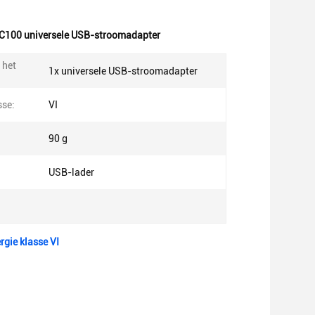
C100 universele USB-stroomadapter
 het
1x universele USB-stroomadapter
sse:
VI
90 g
USB-lader
gie klasse VI