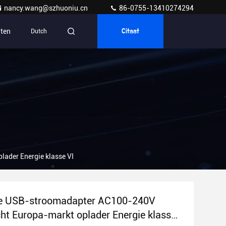
nancy.wang@szhuoniu.cn
86-0755-13410274294
ten
Dutch
Citaat
ader Energie klasse VI
le USB-stroomadapter AC100-240V
cht Europa-markt oplader Energie klasse