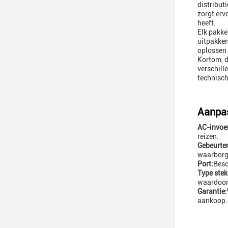
distribut
zorgt erv
heeft.
Elk pakke
uitpakken
oplossen 
Kortom, d
verschill
technisch
Aanpas
AC-invoer
reizen.
Gebeurten
waarborge
Port:
Besc
Type stek
waardoor 
Garantie:
aankoop.