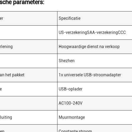
sche parameters:
er
Specificatie
US-verzekeringSAA-verzekeringCCC
rlening
Hoogwaardige dienst na verkoop
Shezhen
an het pakket
1x universele USB-stroomadapter
e
USB-oplader
AC100-240V
uiting
Muurmontage
en
Constante stroom