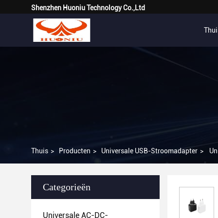
Shenzhen Huoniu Technology Co.,Ltd
Thui
Thuis
>
Producten
>
Universale USB-Stroomadapter
>
Un
Categorieën
Universale AC-DC-