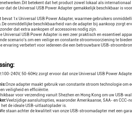
ienetwerken.Dit betekent dat het product zowel lokaal als internationaa
oor dat de Universal USB Power Adapter gemakkelijk beschikbaar is voo
t bevat 1x Universal USB Power Adapter, waarmee gebruikers onmiddelli
.De onmiddellijke beschikbaarheid van de adapter bij aankoop zorgt er
zonder dat extra aankopen of accessoires nodig zijn.
e Universal USB Power Adapter is een zeer praktisch en essentieel appar
ende scenario's.om een veilige en constante stroomvoorziening te biede
e ervaring verbetert voor iedereen die een betrouwbare USB-stroombron
sing:
:
100-240V, 50-60Hz zorgt ervoor dat onze Universal USB Power Adapter 
is:
Onze adapter maakt gebruik van constante stroom technologie om ee
n veiligheid en efficiëntie.
hikbaar voor verzending vanuit Shezhen en Hong Kong om uw USB-wall so
ker:
Veelzijdige aansluitopties, waaronder Amerikaanse, SAA- en CCC-n
het de ideale USB-uitlaatoplader is.
We staan achter de kwaliteit van onze USB-stroomadapter met een garant