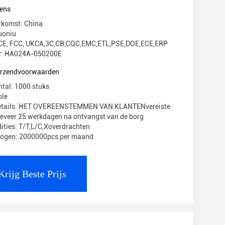
ens
rkomst: China
uoniu
g: CE, FCC, UKCA,3C,CB,CQC,EMC,ETL,PSE,DOE,ECE,ERP
: HA024A-050200E
verzendvoorwaarden
ntal: 1000 stuks
ble
Details: HET OVEREENSTEMMEN VAN KLANTENvereiste
geveer 25 werkdagen na ontvangst van de borg
ities: T/T,L/C,Xoverdrachten
mogen: 2000000pcs per maand
Krijg Beste Prijs