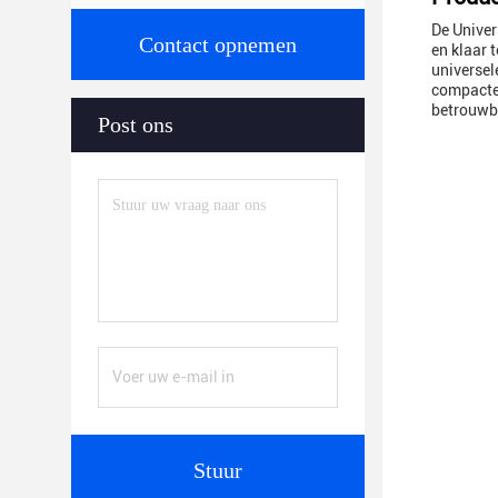
De Univer
Contact opnemen
en klaar 
universel
compacte 
betrouwb
Post ons
Stuur