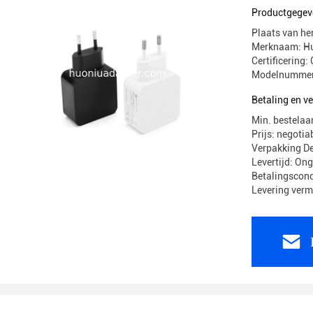
VI
Productgegev
Plaats van he
Merknaam: H
Certificerin
Modelnummer
Betaling en 
Min. bestelaa
Prijs: negotia
Verpakking 
Levertijd: On
Betalingscond
Levering ver