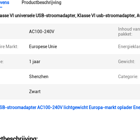
vens
Productbeschrijving
asse VI universele USB-stroomadapter
,
Klasse VI usb-stroomadapter
,
A
Inhoud van
AC100-240V
pakket:
re Markt:
Europese Unie
Energiekla
e:
1 jaar
Gewicht:
Shenzhen
Categorie:
Zwart
USB-stroomadapter AC100-240V lichtgewicht Europa-markt oplader Ener
tbeschrijving: