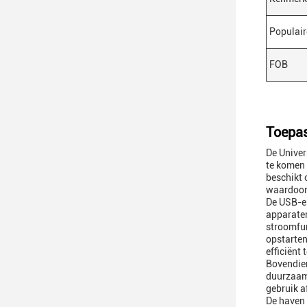
Populair
FOB
Toepas
De Univer
te komen 
beschikt 
waardoor 
De USB-en
apparaten
stroomfun
opstarten
efficiënt 
Bovendien
duurzaamh
gebruik a
De haven 