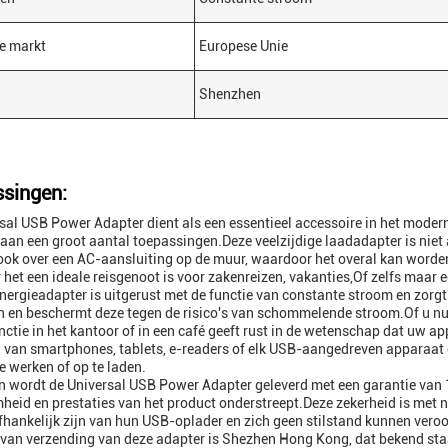
e markt
Europese Unie
Shenzhen
singen:
sal USB Power Adapter dient als een essentieel accessoire in het mod
aan een groot aantal toepassingen.Deze veelzijdige laadadapter is niet
ook over een AC-aansluiting op de muur, waardoor het overal kan worde
het een ideale reisgenoot is voor zakenreizen, vakanties,Of zelfs maar ee
ergieadapter is uitgerust met de functie van constante stroom en zorg
 en beschermt deze tegen de risico's van schommelende stroom.Of u nu
ctie in het kantoor of in een café geeft rust in de wetenschap dat uw a
 van smartphones, tablets, e-readers of elk USB-aangedreven apparaat 
te werken of op te laden.
 wordt de Universal USB Power Adapter geleverd met een garantie van 1 
eid en prestaties van het product onderstreept.Deze zekerheid is met n
fhankelijk zijn van hun USB-oplader en zich geen stilstand kunnen veroo
van verzending van deze adapter is Shezhen Hong Kong, dat bekend staat