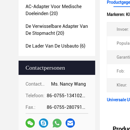
Productgege
AC-Adapter Voor Medische
Doeleinden
(20)
Markeren:
Kl
De Verwisselbare Adapter Van
Invoer:
De Stopmacht
(20)
Populai
De Lader Van De Usbauto
(6)
Garanti
Contactpersonen
Fob:
Contactpersonen:
Ms. Nancy Wang
Kleur:
Telefoon:
86-0755-13410274294
Universale 
Fax.:
86-0755-28079166
Produc