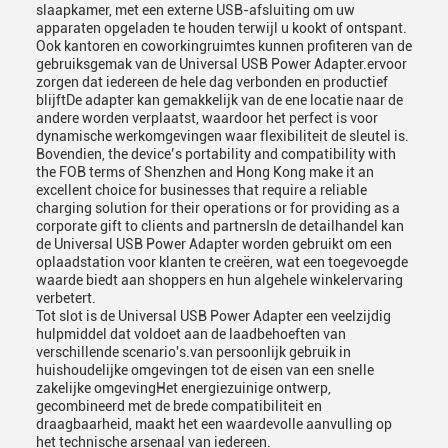
slaapkamer, met een externe USB-afsluiting om uw
apparaten opgeladen te houden terwijl u kookt of ontspant.
Ook kantoren en coworkingruimtes kunnen profiteren van de
gebruiksgemak van de Universal USB Power Adapter.ervoor
zorgen dat iedereen de hele dag verbonden en productief
blijftDe adapter kan gemakkelijk van de ene locatie naar de
andere worden verplaatst, waardoor het perfect is voor
dynamische werkomgevingen waar flexibiliteit de sleutel is.
Bovendien, the device’s portability and compatibility with
the FOB terms of Shenzhen and Hong Kong make it an
excellent choice for businesses that require a reliable
charging solution for their operations or for providing as a
corporate gift to clients and partnersIn de detailhandel kan
de Universal USB Power Adapter worden gebruikt om een
oplaadstation voor klanten te creëren, wat een toegevoegde
waarde biedt aan shoppers en hun algehele winkelervaring
verbetert.
Tot slot is de Universal USB Power Adapter een veelzijdig
hulpmiddel dat voldoet aan de laadbehoeften van
verschillende scenario's.van persoonlijk gebruik in
huishoudelijke omgevingen tot de eisen van een snelle
zakelijke omgevingHet energiezuinige ontwerp,
gecombineerd met de brede compatibiliteit en
draagbaarheid, maakt het een waardevolle aanvulling op
het technische arsenaal van iedereen.