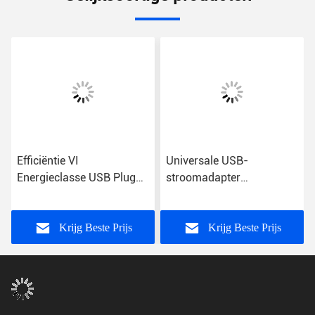
Efficiëntie VI
Universale USB-
Energieclasse USB Plug
stroomadapter
Power Adapter met
Energieclasse VI
wisselstroominvoer voor
universeel gebruik
Krijg Beste Prijs
Krijg Beste Prijs