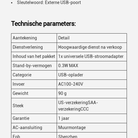
Sleutelwoord: Externe USB-poort
Technische parameters:
Aantekening
Detail
Dienstverlening
Hoogwaardige dienst na verkoop
Inhoud van het pakket
1x universele USB-stroomadapter
Stand-by-vermogen
0.3W MAX
Categorie
USB-oplader
Invoer
AC100-240V
Gewicht
90 g
US-verzekeringSAA-
Steek
verzekeringCCC
Garantie
1 jaar
AC-aansluiting
Muurmontage
Fob
Shenzhen