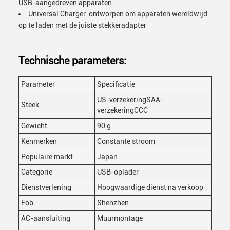
USB-aangedreven apparaten
Universal Charger: ontworpen om apparaten wereldwijd
op te laden met de juiste stekkeradapter
Technische parameters:
Parameter
Specificatie
US-verzekeringSAA-
Steek
verzekeringCCC
Gewicht
90 g
Kenmerken
Constante stroom
Populaire markt
Japan
Categorie
USB-oplader
Dienstverlening
Hoogwaardige dienst na verkoop
Fob
Shenzhen
AC-aansluiting
Muurmontage