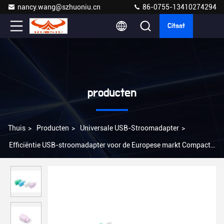
nancy.wang@szhuoniu.cn
86-0755-13410274294
Citaat
producten
Thuis
>
Producten
>
Universale USB-Stroomadapter
>
Efficiëntie USB-stroomadapter voor de Europese markt Compact
ontwerp AC-invoer 100-240V