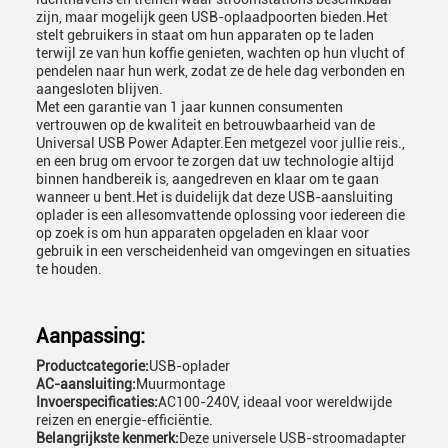
zijn, maar mogelijk geen USB-oplaadpoorten bieden.Het
stelt gebruikers in staat om hun apparaten op te laden
terwijl ze van hun koffie genieten, wachten op hun vlucht of
pendelen naar hun werk, zodat ze de hele dag verbonden en
aangesloten blijven.
Met een garantie van 1 jaar kunnen consumenten
vertrouwen op de kwaliteit en betrouwbaarheid van de
Universal USB Power Adapter.Een metgezel voor jullie reis.,
en een brug om ervoor te zorgen dat uw technologie altijd
binnen handbereik is, aangedreven en klaar om te gaan
wanneer u bent.Het is duidelijk dat deze USB-aansluiting
oplader is een allesomvattende oplossing voor iedereen die
op zoek is om hun apparaten opgeladen en klaar voor
gebruik in een verscheidenheid van omgevingen en situaties
te houden.
Aanpassing:
Productcategorie:
USB-oplader
AC-aansluiting:
Muurmontage
Invoerspecificaties:
AC100-240V, ideaal voor wereldwijde
reizen en energie-efficiëntie.
Belangrijkste kenmerk:
Deze universele USB-stroomadapter