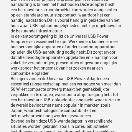
aansluiting is binnen het huishouden.Deze adapter biedt
een betrouwbare stroombronHet kan worden aangesloten
op een standaard muur stopcontact, waardoor het een
handig laadstation.Dit is vooral handig in gebieden van het
huis waar USB-oplaadmogelijkheden niet zijn ingebouwd in
de bestaande infrastructuur.
In de kantooromgeving blijkt de Universal USB Power
Adapter even essentieel te zijn. Werknemers kunnen ermee
hun persoonlijke apparaten of andere kantoorapparatuur
opladen die USB-aansluiting nodig heeft.Dit zorgt ervoor
dat alle benodigde apparaten opgeladen en klaar zijn voor
zakelijke vergaderingen, presentaties of gewoon dagelijks
werk zonder het ongemak van het zoeken naar een
compatibele oplader.
Reizigers vinden de Universal USB Power Adapter een
essentieel reisgereedschap.met een vermogen van meer dan
50 W,Het compacte ontwerp maakt het gemakkelijk te
verpakken en te dragen, waardoor u altijd toegang hebt tot
een betrouwbare USB-oplaadoptie, ongeacht waar u zich in
de wereld bevindt.met name populair in markten zoals
Japan, waar technologische compatibiliteit en
betrouwbaarheid hoog worden gewaardeerd.
Bovendien kan deze USB-wandadapter in verschillende
situaties worden gebruikt, zoals in cafés, bibliotheken,
luchthavens en treinen waar stroomstations beschikbaar