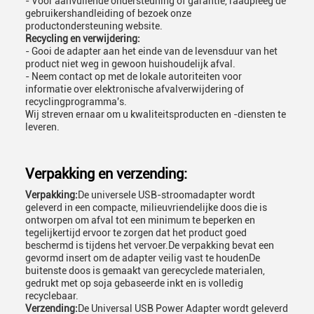
- Voor aanvullende ondersteuning of garantie, raadpleeg de
gebruikershandleiding of bezoek onze
productondersteuning website.
Recycling en verwijdering:
- Gooi de adapter aan het einde van de levensduur van het
product niet weg in gewoon huishoudelijk afval.
- Neem contact op met de lokale autoriteiten voor
informatie over elektronische afvalverwijdering of
recyclingprogramma's.
Wij streven ernaar om u kwaliteitsproducten en -diensten te
leveren.
Verpakking en verzending:
Verpakking:
De universele USB-stroomadapter wordt
geleverd in een compacte, milieuvriendelijke doos die is
ontworpen om afval tot een minimum te beperken en
tegelijkertijd ervoor te zorgen dat het product goed
beschermd is tijdens het vervoer.De verpakking bevat een
gevormd insert om de adapter veilig vast te houdenDe
buitenste doos is gemaakt van gerecyclede materialen,
gedrukt met op soja gebaseerde inkt en is volledig
recyclebaar.
Verzending:
De Universal USB Power Adapter wordt geleverd