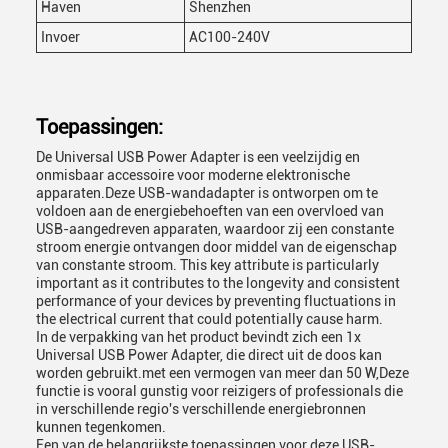
Haven
Shenzhen
Invoer
AC100-240V
Toepassingen:
De Universal USB Power Adapter is een veelzijdig en
onmisbaar accessoire voor moderne elektronische
apparaten.Deze USB-wandadapter is ontworpen om te
voldoen aan de energiebehoeften van een overvloed van
USB-aangedreven apparaten, waardoor zij een constante
stroom energie ontvangen door middel van de eigenschap
van constante stroom. This key attribute is particularly
important as it contributes to the longevity and consistent
performance of your devices by preventing fluctuations in
the electrical current that could potentially cause harm.
In de verpakking van het product bevindt zich een 1x
Universal USB Power Adapter, die direct uit de doos kan
worden gebruikt.met een vermogen van meer dan 50 W,Deze
functie is vooral gunstig voor reizigers of professionals die
in verschillende regio's verschillende energiebronnen
kunnen tegenkomen.
Een van de belangrijkste toepassingen voor deze USB-