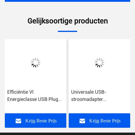
Gelijksoortige producten
Efficiëntie VI
Universale USB-
Energieclasse USB Plug
stroomadapter
Power Adapter met
Energieclasse VI
wisselstroominvoer voor
universeel gebruik
Krijg Beste Prijs
Krijg Beste Prijs