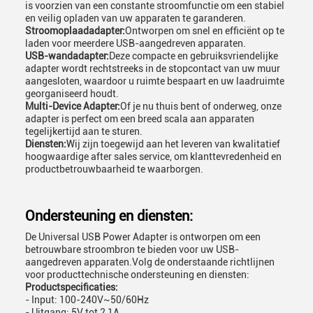
is voorzien van een constante stroomfunctie om een stabiel
en veilig opladen van uw apparaten te garanderen.
Stroomoplaadadapter:
Ontworpen om snel en efficiënt op te
laden voor meerdere USB-aangedreven apparaten.
USB-wandadapter:
Deze compacte en gebruiksvriendelijke
adapter wordt rechtstreeks in de stopcontact van uw muur
aangesloten, waardoor u ruimte bespaart en uw laadruimte
georganiseerd houdt.
Multi-Device Adapter:
Of je nu thuis bent of onderweg, onze
adapter is perfect om een breed scala aan apparaten
tegelijkertijd aan te sturen.
Diensten:
Wij zijn toegewijd aan het leveren van kwalitatief
hoogwaardige after sales service, om klanttevredenheid en
productbetrouwbaarheid te waarborgen.
Ondersteuning en diensten:
De Universal USB Power Adapter is ontworpen om een
betrouwbare stroombron te bieden voor uw USB-
aangedreven apparaten.Volg de onderstaande richtlijnen
voor producttechnische ondersteuning en diensten:
Productspecificaties:
- Input: 100-240V~50/60Hz
- Uitgang: 5V tot 2,1A