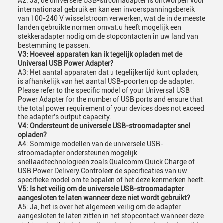
A2: Ja, de universele USB-stroomadapter is ontworpen voor
internationaal gebruik en kan een invoerspanningsbereik
van 100-240 V wisselstroom verwerken, wat de in de meeste
landen gebruikte normen omvat.u heeft mogelijk een
stekkeradapter nodig om de stopcontacten in uw land van
bestemming te passen.
V3: Hoeveel apparaten kan ik tegelijk opladen met de
Universal USB Power Adapter?
A3: Het aantal apparaten dat u tegelijkertijd kunt opladen,
is afhankelijk van het aantal USB-poorten op de adapter.
Please refer to the specific model of your Universal USB
Power Adapter for the number of USB ports and ensure that
the total power requirement of your devices does not exceed
the adapter's output capacity.
V4: Ondersteunt de universele USB-stroomadapter snel
opladen?
A4: Sommige modellen van de universele USB-
stroomadapter ondersteunen mogelijk
snellaadtechnologieën zoals Qualcomm Quick Charge of
USB Power Delivery.Controleer de specificaties van uw
specifieke model om te bepalen of het deze kenmerken heeft.
V5: Is het veilig om de universele USB-stroomadapter
aangesloten te laten wanneer deze niet wordt gebruikt?
A5: Ja, het is over het algemeen veilig om de adapter
aangesloten te laten zitten in het stopcontact wanneer deze