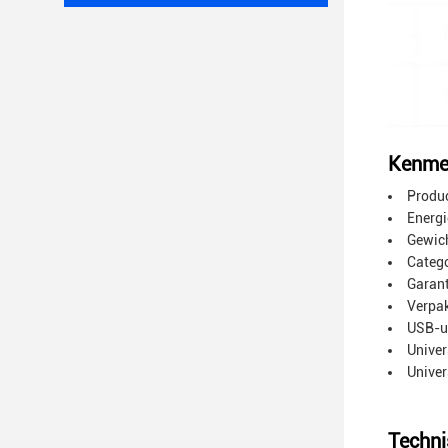
Kenme
Produ
Energi
Gewich
Catego
Garant
Verpak
USB-ui
Univer
Univer
Techni