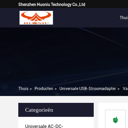
Shenzhen Huoniu Technology Co.,Ltd
Thui
Thuis
>
Producten
>
Universale USB-Stroomadapter
>
Va
Categorieën
Universale AC-DC-