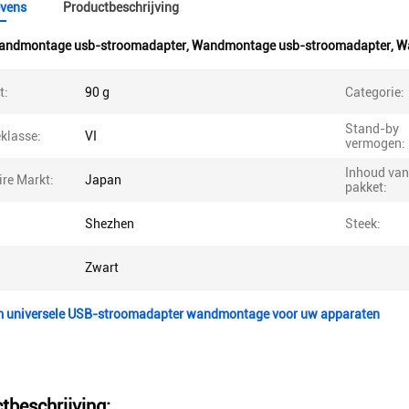
vens
Productbeschrijving
andmontage usb-stroomadapter
,
Wandmontage usb-stroomadapter
,
W
t:
90 g
Categorie:
Stand-by
klasse:
VI
vermogen:
Inhoud van
re Markt:
Japan
pakket:
Shezhen
Steek:
Zwart
m universele USB-stroomadapter wandmontage voor uw apparaten
tbeschrijving: