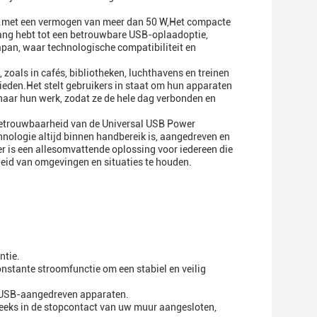
ap.met een vermogen van meer dan 50 W,Het compacte
gang hebt tot een betrouwbare USB-oplaadoptie,
apan, waar technologische compatibiliteit en
zoals in cafés, bibliotheken, luchthavens en treinen
eden.Het stelt gebruikers in staat om hun apparaten
 naar hun werk, zodat ze de hele dag verbonden en
betrouwbaarheid van de Universal USB Power
chnologie altijd binnen handbereik is, aangedreven en
r is een allesomvattende oplossing voor iedereen die
heid van omgevingen en situaties te houden.
ntie.
nstante stroomfunctie om een stabiel en veilig
e USB-aangedreven apparaten.
reeks in de stopcontact van uw muur aangesloten,