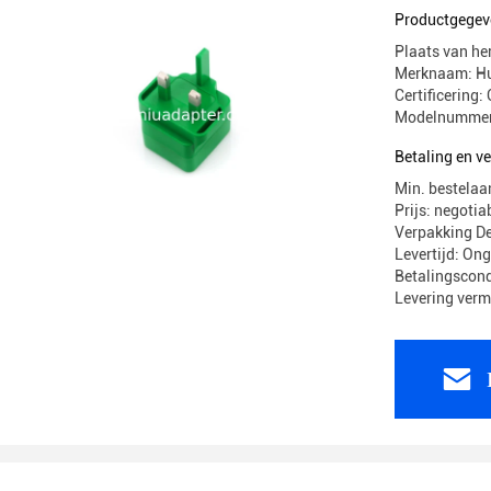
Productgegev
Plaats van he
Merknaam: H
Certificerin
Modelnummer
Betaling en 
Min. bestelaa
Prijs: negotia
Verpakking 
Levertijd: On
Betalingscond
Levering ver