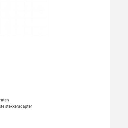
raten
ste stekkeradapter