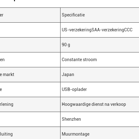
er
Specificatie
US-verzekeringSAA-verzekeringCCC
90 g
en
Constante stroom
e markt
Japan
e
USB-oplader
rlening
Hoogwaardige dienst na verkoop
Shenzhen
uiting
Muurmontage