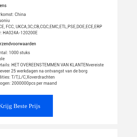
ens
rkomst: China
uoniu
g: CE, FCC, UKCA,3C,CB,CQC,EMC,ETL,PSE,DOE,ECE,ERP
: HA024A-120200E
verzendvoorwaarden
ntal: 1000 stuks
ble
Details: HET OVEREENSTEMMEN VAN KLANTENvereiste
geveer 25 werkdagen na ontvangst van de borg
ities: T/T,L/C,Xoverdrachten
mogen: 2000000pcs per maand
Krijg Beste Prijs