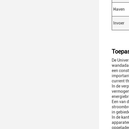
Haven
Invoer
Toepas
De Univer
wandadap
een const
important
current t
In de ver
vermogen 
energieb
Een van d
stroombro
in gebied
In de kan
apparaten
opgeladen