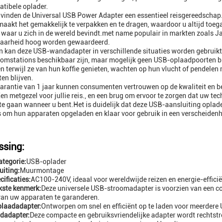
tibele oplader.
 vinden de Universal USB Power Adapter een essentieel reisgereedsch
aakt het gemakkelijk te verpakken en te dragen, waardoor u altijd toe
waar u zich in de wereld bevindt.met name populair in markten zoals J
aarheid hoog worden gewaardeerd.
 kan deze USB-wandadapter in verschillende situaties worden gebruikt, 
omstations beschikbaar zijn, maar mogelijk geen USB-oplaadpoorten bi
en terwijl ze van hun koffie genieten, wachten op hun vlucht of pendelen
en blijven.
arantie van 1 jaar kunnen consumenten vertrouwen op de kwaliteit en 
en metgezel voor jullie reis., en een brug om ervoor te zorgen dat uw te
te gaan wanneer u bent.Het is duidelijk dat deze USB-aansluiting oplade
s om hun apparaten opgeladen en klaar voor gebruik in een verscheiden
sing:
tegorie:
USB-oplader
iting:
Muurmontage
cificaties:
AC100-240V, ideaal voor wereldwijde reizen en energie-efficië
kste kenmerk:
Deze universele USB-stroomadapter is voorzien van een co
van uw apparaten te garanderen.
laadadapter:
Ontworpen om snel en efficiënt op te laden voor meerder
adapter:
Deze compacte en gebruiksvriendelijke adapter wordt rechtst