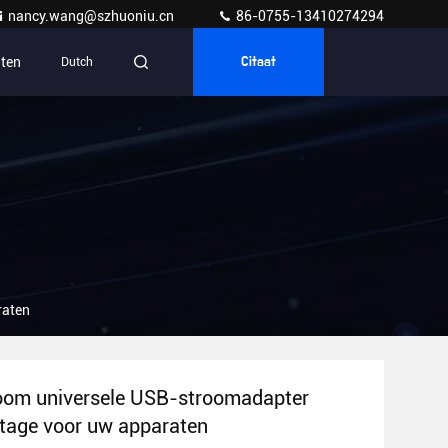
nancy.wang@szhuoniu.cn
86-0755-13410274294
ten
Dutch
Citaat
raten
oom universele USB-stroomadapter
age voor uw apparaten