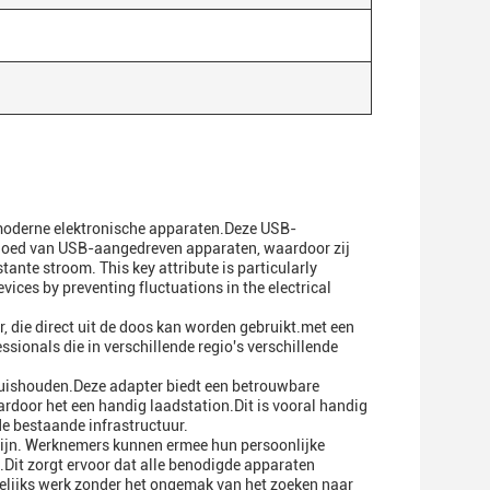
 moderne elektronische apparaten.Deze USB-
loed van USB-aangedreven apparaten, waardoor zij
nte stroom. This key attribute is particularly
vices by preventing fluctuations in the electrical
, die direct uit de doos kan worden gebruikt.met een
sionals die in verschillende regio's verschillende
huishouden.Deze adapter biedt een betrouwbare
oor het een handig laadstation.Dit is vooral handig
e bestaande infrastructuur.
 zijn. Werknemers kunnen ermee hun persoonlijke
Dit zorgt ervoor dat alle benodigde apparaten
gelijks werk zonder het ongemak van het zoeken naar