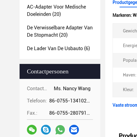
Productgege
AC-Adapter Voor Medische
Doeleinden
(20)
Markeren:
W
De Verwisselbare Adapter Van
Gewich
De Stopmacht
(20)
Energie
De Lader Van De Usbauto
(6)
Populai
Contactpersonen
Haven:
Contactpersonen:
Ms. Nancy Wang
Kleur:
Telefoon:
86-0755-13410274294
Vaste stroo
Fax.:
86-0755-28079166
Produc