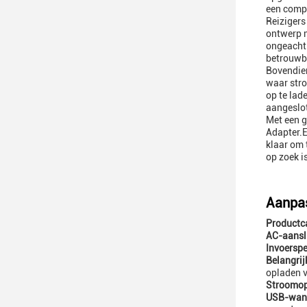
een compa
Reizigers
ontwerp m
ongeacht 
betrouwb
Bovendien
waar stro
op te lad
aangeslot
Met een g
Adapter.E
klaar om 
op zoek i
Aanpas
Productca
AC-aanslu
Invoerspe
Belangrij
opladen 
Stroomop
USB-wand