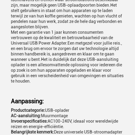
zijn, maar mogelijk geen USB-oplaadpoorten bieden.Het
stelt gebruikers in staat om hun apparaten op te laden
terwijl ze van hun koffie genieten, wachten op hun vlucht of
pendelen naar hun werk, zodat ze de hele dag verbonden en
aangesloten blijven.
Met een garantie van 1 jaar kunnen consumenten
vertrouwen op de kwaliteit en betrouwbaarheid van de
Universal USB Power Adapter.Een metgezel voor jullie reis.,
en een brug om ervoor te zorgen dat uw technologie altijd
binnen handbereik is, aangedreven en klaar om te gaan
wanneer u bent.Het is duidelijk dat deze USB-aansluiting
oplader is een allesomvattende oplossing voor iedereen die
op zoek is om hun apparaten opgeladen en klaar voor
gebruik in een verscheidenheid van omgevingen en situaties
te houden.
Aanpassing:
Productcategorie:
USB-oplader
AC-aansluiting:
Muurmontage
Invoerspecificaties:
AC100-240V, ideaal voor wereldwijde
reizen en energie-efficiëntie.
Belangrijkste kenmerk:
Deze universele USB-stroomadapter