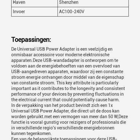
Haven
Shenzhen
Invoer
AC100-240V
Toepassingen:
De Universal USB Power Adapter is een veelzijdig en
onmisbaar accessoire voor moderne elektronische
apparaten.Deze USB-wandadapter is ontworpen om te
voldoen aan de energiebehoeften van een overvloed van
USB-aangedreven apparaten, waardoor zij een constante
stroom energie ontvangen door middel van de eigenschap
van constante stroom. This key attribute is particularly
important as it contributes to the longevity and consistent
performance of your devices by preventing fluctuations in
the electrical current that could potentially cause harm.
In de verpakking van het product bevindt zich een 1x
Universal USB Power Adapter, die direct uit de doos kan
worden gebruikt.met een vermogen van meer dan 50 W,Deze
functie is vooral gunstig voor reizigers of professionals die
in verschillende regio's verschillende energiebronnen
kunnen tegenkomen.
Een van de belangrijkste toepassingen voor deze USB-