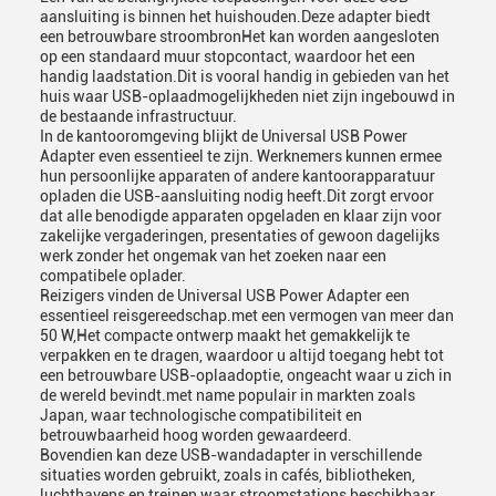
aansluiting is binnen het huishouden.Deze adapter biedt
een betrouwbare stroombronHet kan worden aangesloten
op een standaard muur stopcontact, waardoor het een
handig laadstation.Dit is vooral handig in gebieden van het
huis waar USB-oplaadmogelijkheden niet zijn ingebouwd in
de bestaande infrastructuur.
In de kantooromgeving blijkt de Universal USB Power
Adapter even essentieel te zijn. Werknemers kunnen ermee
hun persoonlijke apparaten of andere kantoorapparatuur
opladen die USB-aansluiting nodig heeft.Dit zorgt ervoor
dat alle benodigde apparaten opgeladen en klaar zijn voor
zakelijke vergaderingen, presentaties of gewoon dagelijks
werk zonder het ongemak van het zoeken naar een
compatibele oplader.
Reizigers vinden de Universal USB Power Adapter een
essentieel reisgereedschap.met een vermogen van meer dan
50 W,Het compacte ontwerp maakt het gemakkelijk te
verpakken en te dragen, waardoor u altijd toegang hebt tot
een betrouwbare USB-oplaadoptie, ongeacht waar u zich in
de wereld bevindt.met name populair in markten zoals
Japan, waar technologische compatibiliteit en
betrouwbaarheid hoog worden gewaardeerd.
Bovendien kan deze USB-wandadapter in verschillende
situaties worden gebruikt, zoals in cafés, bibliotheken,
luchthavens en treinen waar stroomstations beschikbaar