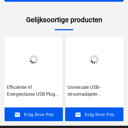
Gelijksoortige producten
Efficiëntie VI
Universale USB-
Energieclasse USB Plug
stroomadapter
Power Adapter met
Energieclasse VI
wisselstroominvoer voor
universeel gebruik
Krijg Beste Prijs
Krijg Beste Prijs