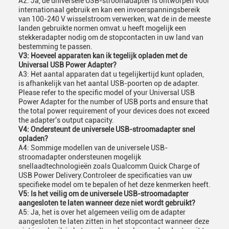
A2: Ja, de universele USB-stroomadapter is ontworpen voor
internationaal gebruik en kan een invoerspanningsbereik
van 100-240 V wisselstroom verwerken, wat de in de meeste
landen gebruikte normen omvat.u heeft mogelijk een
stekkeradapter nodig om de stopcontacten in uw land van
bestemming te passen.
V3: Hoeveel apparaten kan ik tegelijk opladen met de
Universal USB Power Adapter?
A3: Het aantal apparaten dat u tegelijkertijd kunt opladen,
is afhankelijk van het aantal USB-poorten op de adapter.
Please refer to the specific model of your Universal USB
Power Adapter for the number of USB ports and ensure that
the total power requirement of your devices does not exceed
the adapter's output capacity.
V4: Ondersteunt de universele USB-stroomadapter snel
opladen?
A4: Sommige modellen van de universele USB-
stroomadapter ondersteunen mogelijk
snellaadtechnologieën zoals Qualcomm Quick Charge of
USB Power Delivery.Controleer de specificaties van uw
specifieke model om te bepalen of het deze kenmerken heeft.
V5: Is het veilig om de universele USB-stroomadapter
aangesloten te laten wanneer deze niet wordt gebruikt?
A5: Ja, het is over het algemeen veilig om de adapter
aangesloten te laten zitten in het stopcontact wanneer deze