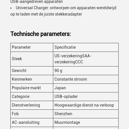
USB-aangedreven apparaten
Universal Charger: ontworpen om apparaten wereldwijd
op te laden met de juiste stekkeradapter
Technische parameters:
Parameter
Specificatie
US-verzekeringSAA-
Steek
verzekeringCCC
Gewicht
90 g
Kenmerken
Constante stroom
Populaire markt
Japan
Categorie
USB-oplader
Dienstverlening
Hoogwaardige dienst na verkoop
Fob
Shenzhen
AC-aansluiting
Muurmontage