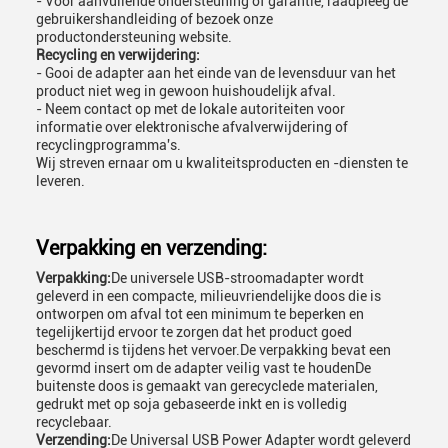
- Voor aanvullende ondersteuning of garantie, raadpleeg de
gebruikershandleiding of bezoek onze
productondersteuning website.
Recycling en verwijdering:
- Gooi de adapter aan het einde van de levensduur van het
product niet weg in gewoon huishoudelijk afval.
- Neem contact op met de lokale autoriteiten voor
informatie over elektronische afvalverwijdering of
recyclingprogramma's.
Wij streven ernaar om u kwaliteitsproducten en -diensten te
leveren.
Verpakking en verzending:
Verpakking:
De universele USB-stroomadapter wordt
geleverd in een compacte, milieuvriendelijke doos die is
ontworpen om afval tot een minimum te beperken en
tegelijkertijd ervoor te zorgen dat het product goed
beschermd is tijdens het vervoer.De verpakking bevat een
gevormd insert om de adapter veilig vast te houdenDe
buitenste doos is gemaakt van gerecyclede materialen,
gedrukt met op soja gebaseerde inkt en is volledig
recyclebaar.
Verzending:
De Universal USB Power Adapter wordt geleverd