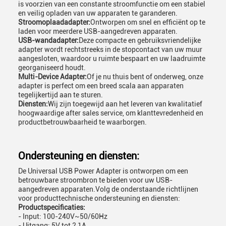
is voorzien van een constante stroomfunctie om een stabiel
en veilig opladen van uw apparaten te garanderen.
Stroomoplaadadapter:
Ontworpen om snel en efficiënt op te
laden voor meerdere USB-aangedreven apparaten.
USB-wandadapter:
Deze compacte en gebruiksvriendelijke
adapter wordt rechtstreeks in de stopcontact van uw muur
aangesloten, waardoor u ruimte bespaart en uw laadruimte
georganiseerd houdt.
Multi-Device Adapter:
Of je nu thuis bent of onderweg, onze
adapter is perfect om een breed scala aan apparaten
tegelijkertijd aan te sturen.
Diensten:
Wij zijn toegewijd aan het leveren van kwalitatief
hoogwaardige after sales service, om klanttevredenheid en
productbetrouwbaarheid te waarborgen.
Ondersteuning en diensten:
De Universal USB Power Adapter is ontworpen om een
betrouwbare stroombron te bieden voor uw USB-
aangedreven apparaten.Volg de onderstaande richtlijnen
voor producttechnische ondersteuning en diensten:
Productspecificaties:
- Input: 100-240V~50/60Hz
- Uitgang: 5V tot 2,1A